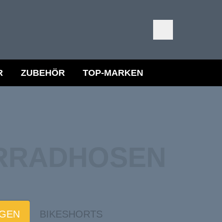
R
ZUBEHÖR
TOP-MARKEN
RRAD­HOSEN
IGEN
BIKESHORTS