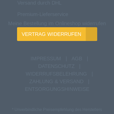
Versand durch DHL
Premium-Lieferservice
Meine Bestellung im Onlineshop widerrufen
VERTRAG WIDERRUFEN
IMPRESSUM
|
AGB
|
DATENSCHUTZ
|
WIDERRUFSBELEHRUNG
|
ZAHLUNG & VERSAND
|
ENTSORGUNGSHINWEISE
* Unverbindliche Preisempfehlung des Herstellers