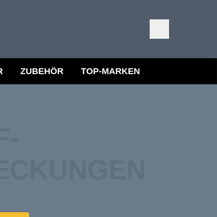
R
ZUBEHÖR
TOP-MARKEN
F­
ECKUNGEN