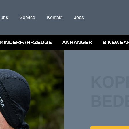
 uns
Service
Kontakt
Jobs
KINDERFAHRZEUGE
ANHÄNGER
BIKEWEA
KOP
BED