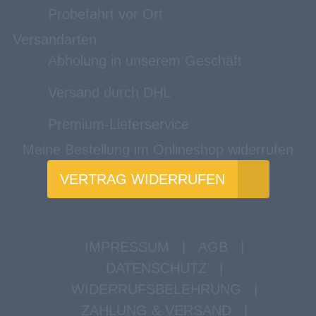
Probefahrt vor Ort
Versandarten
Abholung in unserem Geschäft
Versand durch DHL
Premium-Lieferservice
Meine Bestellung im Onlineshop widerrufen
VERTRAG WIDERRUFEN
IMPRESSUM
|
AGB
|
DATENSCHUTZ
|
WIDERRUFSBELEHRUNG
|
ZAHLUNG & VERSAND
|