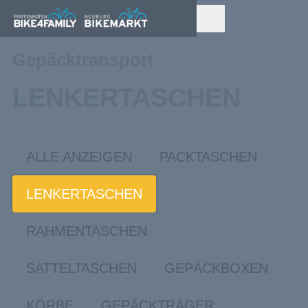
Gepäcktransport
LENKERTASCHEN
ALLE ANZEIGEN
PACKTASCHEN
LENKERTASCHEN
RAHMENTASCHEN
SATTELTASCHEN
GEPÄCKBOXEN
KÖRBE
GEPÄCKTRÄGER