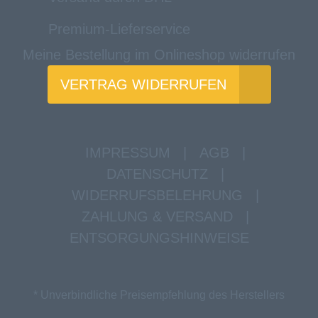
Premium-Lieferservice
Meine Bestellung im Onlineshop widerrufen
VERTRAG WIDERRUFEN
IMPRESSUM
|
AGB
|
DATENSCHUTZ
|
WIDERRUFSBELEHRUNG
|
ZAHLUNG & VERSAND
|
ENTSORGUNGSHINWEISE
* Unverbindliche Preisempfehlung des Herstellers