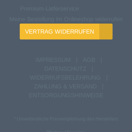
Premium-Lieferservice
Meine Bestellung im Onlineshop widerrufen
VERTRAG WIDERRUFEN
IMPRESSUM
|
AGB
|
DATENSCHUTZ
|
WIDERRUFSBELEHRUNG
|
ZAHLUNG & VERSAND
|
ENTSORGUNGSHINWEISE
* Unverbindliche Preisempfehlung des Herstellers