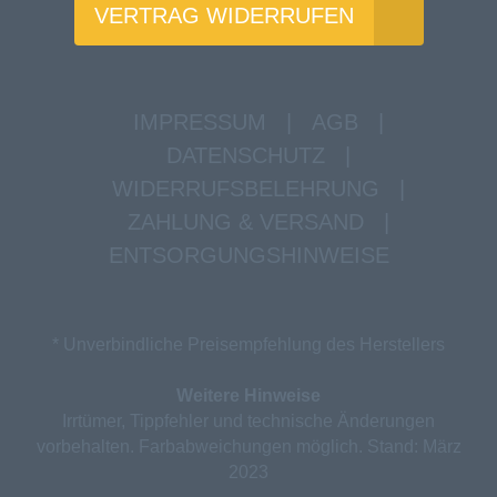
VERTRAG WIDERRUFEN
IMPRESSUM
|
AGB
|
DATENSCHUTZ
|
WIDERRUFSBELEHRUNG
|
ZAHLUNG & VERSAND
|
ENTSORGUNGSHINWEISE
* Unverbindliche Preisempfehlung des Herstellers
Weitere Hinweise
Irrtümer, Tippfehler und technische Änderungen
vorbehalten. Farbabweichungen möglich. Stand: März
2023