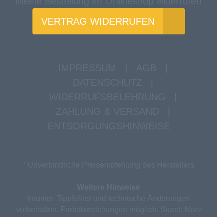
Meine Bestellung im Onlineshop widerrufen
VERTRAG WIDERRUFEN
IMPRESSUM
|
AGB
|
DATENSCHUTZ
|
WIDERRUFSBELEHRUNG
|
ZAHLUNG & VERSAND
|
ENTSORGUNGSHINWEISE
* Unverbindliche Preisempfehlung des Herstellers
Weitere Hinweise
Irrtümer, Tippfehler und technische Änderungen
vorbehalten. Farbabweichungen möglich. Stand: März