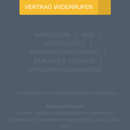
VERTRAG WIDERRUFEN
IMPRESSUM
|
AGB
|
DATENSCHUTZ
|
WIDERRUFSBELEHRUNG
|
ZAHLUNG & VERSAND
|
ENTSORGUNGSHINWEISE
* Unverbindliche Preisempfehlung des Herstellers
Weitere Hinweise
Irrtümer, Tippfehler und technische Änderungen
vorbehalten. Farbabweichungen möglich. Stand: März
2023