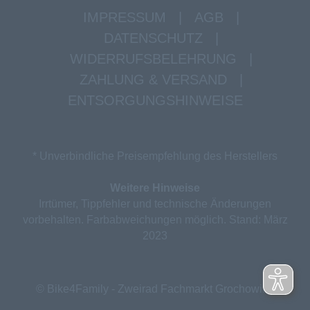
IMPRESSUM
|
AGB
|
DATENSCHUTZ
|
WIDERRUFSBELEHRUNG
|
ZAHLUNG & VERSAND
|
ENTSORGUNGSHINWEISE
* Unverbindliche Preisempfehlung des Herstellers
Weitere Hinweise
Irrtümer, Tippfehler und technische Änderungen
vorbehalten. Farbabweichungen möglich. Stand: März
2023
© Bike4Family - Zweirad Fachmarkt Grochowina