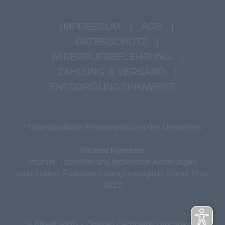
IMPRESSUM
|
AGB
|
DATENSCHUTZ
|
WIDERRUFSBELEHRUNG
|
ZAHLUNG & VERSAND
|
ENTSORGUNGSHINWEISE
* Unverbindliche Preisempfehlung des Herstellers
Weitere Hinweise
Irrtümer, Tippfehler und technische Änderungen
vorbehalten. Farbabweichungen möglich. Stand: März
2023
© Bike4Family - Zweirad Fachmarkt Grochowina