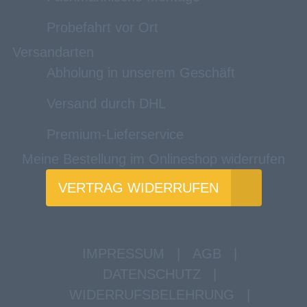
Probefahrt vor Ort
Versandarten
Abholung in unserem Geschäft
Versand durch DHL
Premium-Lieferservice
Meine Bestellung im Onlineshop widerrufen
VERTRAG WIDERRUFEN
IMPRESSUM
|
AGB
|
DATENSCHUTZ
|
WIDERRUFSBELEHRUNG
|