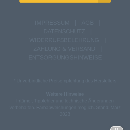
IMPRESSUM
|
AGB
|
DATENSCHUTZ
|
WIDERRUFSBELEHRUNG
|
ZAHLUNG & VERSAND
|
ENTSORGUNGSHINWEISE
* Unverbindliche Preisempfehlung des Herstellers
Weitere Hinweise
Irrtümer, Tippfehler und technische Änderungen
vorbehalten. Farbabweichungen möglich. Stand: März
2023