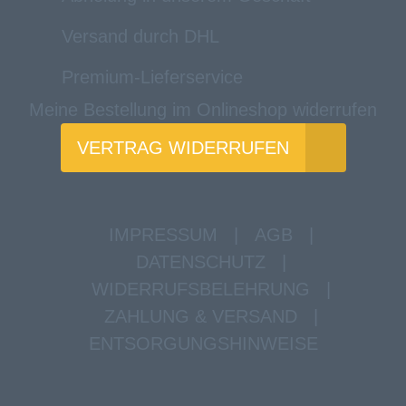
Versand durch DHL
Premium-Lieferservice
Meine Bestellung im Onlineshop widerrufen
VERTRAG WIDERRUFEN
IMPRESSUM
|
AGB
|
DATENSCHUTZ
|
WIDERRUFSBELEHRUNG
|
ZAHLUNG & VERSAND
|
ENTSORGUNGSHINWEISE