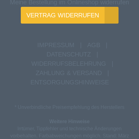
Meine Bestellung im Onlineshop widerrufen
VERTRAG WIDERRUFEN
IMPRESSUM
|
AGB
|
DATENSCHUTZ
|
WIDERRUFSBELEHRUNG
|
ZAHLUNG & VERSAND
|
ENTSORGUNGSHINWEISE
* Unverbindliche Preisempfehlung des Herstellers
Weitere Hinweise
Irrtümer, Tippfehler und technische Änderungen
vorbehalten. Farbabweichungen möglich. Stand: März