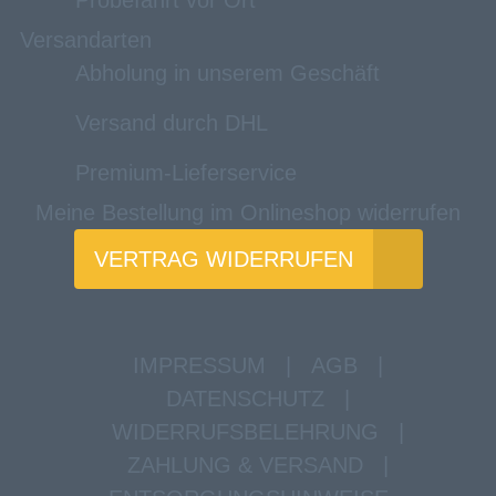
Probefahrt vor Ort
Versandarten
Abholung in unserem Geschäft
Versand durch DHL
Premium-Lieferservice
Meine Bestellung im Onlineshop widerrufen
VERTRAG WIDERRUFEN
IMPRESSUM
|
AGB
|
DATENSCHUTZ
|
WIDERRUFSBELEHRUNG
|
ZAHLUNG & VERSAND
|