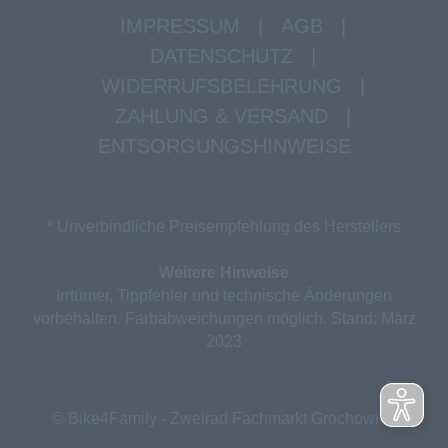
IMPRESSUM
|
AGB
|
DATENSCHUTZ
|
WIDERRUFSBELEHRUNG
|
ZAHLUNG & VERSAND
|
ENTSORGUNGSHINWEISE
* Unverbindliche Preisempfehlung des Herstellers
Weitere Hinweise
Irrtümer, Tippfehler und technische Änderungen
vorbehalten. Farbabweichungen möglich. Stand: März
2023
© Bike4Family - Zweirad Fachmarkt Grochowina