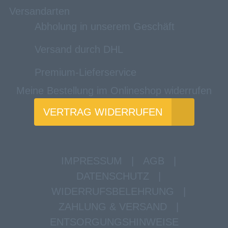
Versandarten
Abholung in unserem Geschäft
Versand durch DHL
Premium-Lieferservice
Meine Bestellung im Onlineshop widerrufen
VERTRAG WIDERRUFEN
IMPRESSUM
|
AGB
|
DATENSCHUTZ
|
WIDERRUFSBELEHRUNG
|
ZAHLUNG & VERSAND
|
ENTSORGUNGSHINWEISE