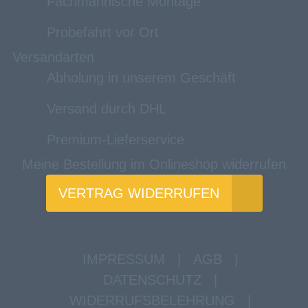
Fachmännische Montage
Probefahrt vor Ort
Versandarten
Abholung in unserem Geschäft
Versand durch DHL
Premium-Lieferservice
Meine Bestellung im Onlineshop widerrufen
VERTRAG WIDERRUFEN
IMPRESSUM
|
AGB
|
DATENSCHUTZ
|
WIDERRUFSBELEHRUNG
|