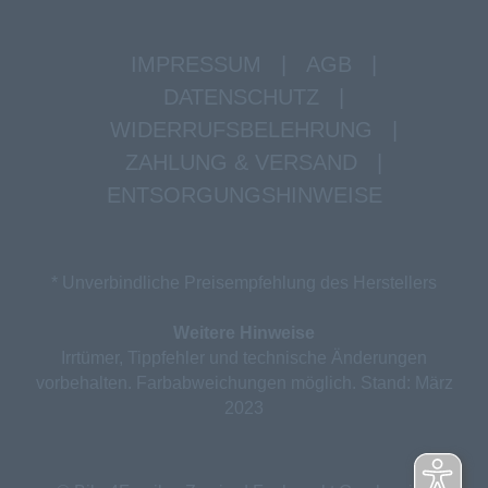
IMPRESSUM
|
AGB
|
DATENSCHUTZ
|
WIDERRUFSBELEHRUNG
|
ZAHLUNG & VERSAND
|
ENTSORGUNGSHINWEISE
* Unverbindliche Preisempfehlung des Herstellers
Weitere Hinweise
Irrtümer, Tippfehler und technische Änderungen
vorbehalten. Farbabweichungen möglich. Stand: März
2023