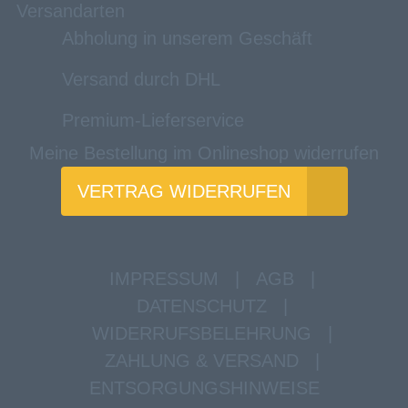
Versandarten
Abholung in unserem Geschäft
Versand durch DHL
Premium-Lieferservice
Meine Bestellung im Onlineshop widerrufen
VERTRAG WIDERRUFEN
IMPRESSUM
|
AGB
|
DATENSCHUTZ
|
WIDERRUFSBELEHRUNG
|
ZAHLUNG & VERSAND
|
ENTSORGUNGSHINWEISE