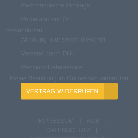
Fachmännische Montage
Probefahrt vor Ort
Versandarten
Abholung in unserem Geschäft
Versand durch DHL
Premium-Lieferservice
Meine Bestellung im Onlineshop widerrufen
VERTRAG WIDERRUFEN
IMPRESSUM
|
AGB
|
DATENSCHUTZ
|