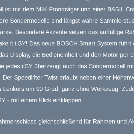
l ist mit dem MIK-Frontträger und einer BASIL Cra
sere Sondermodelle sind längst wahre Sammlerstüc
arke. Besondere Akzente setzen das auffällige R
ake it i:SY! Das neue BOSCH Smart System führt dic
das Display, die Bedieneinheit und den Motor per 
 jedes i:SY überzeugt auch das Sondermodell mit
Der Speedlifter Twist erlaubt neben einer Höhenve
s Lenkers um 90 Grad, ganz ohne Werkzeug. Zude
:SY - mit einem Klick einklappen.
ahmenschloss gleichschließend für Rahmen und A