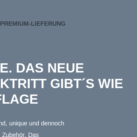
PREMIUM-LIEFERUNG
KE. DAS NEUE
KTRITT GIBT´S WIE
UFLAGE
rnd, unique und dennoch
n Zubehör. Das