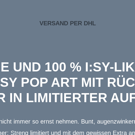
VERSAND PER DHL
E UND 100 % I:SY-LI
Y POP ART MIT RÜC
 IN LIMITIERTER A
n nicht immer so ernst nehmen. Bunt, augenzwinke
er: Streng limitiert und mit dem gewissen Extra a