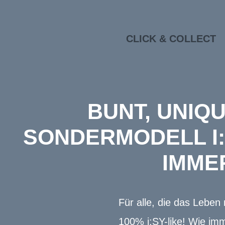
CLICK & COLLECT
BUNT, UNIQU
SONDERMODELL I:S
IMMER
Für alle, die das Lebe
100% i:SY-like! Wie imm