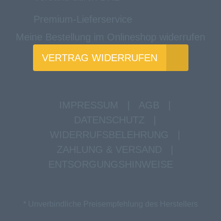
Premium-Lieferservice
Meine Bestellung im Onlineshop widerrufen
VERTRAG WIDERRUFEN
IMPRESSUM
|
AGB
|
DATENSCHUTZ
|
WIDERRUFSBELEHRUNG
|
ZAHLUNG & VERSAND
|
ENTSORGUNGSHINWEISE
* Unverbindliche Preisempfehlung des Herstellers