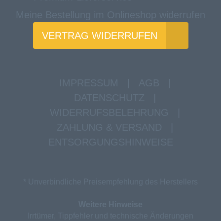
Meine Bestellung im Onlineshop widerrufen
VERTRAG WIDERRUFEN
IMPRESSUM
|
AGB
|
DATENSCHUTZ
|
WIDERRUFSBELEHRUNG
|
ZAHLUNG & VERSAND
|
ENTSORGUNGSHINWEISE
* Unverbindliche Preisempfehlung des Herstellers
Weitere Hinweise
Irrtümer, Tippfehler und technische Änderungen