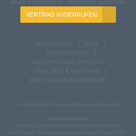
Meine Bestellung im Onlineshop widerrufen
VERTRAG WIDERRUFEN
IMPRESSUM
|
AGB
|
DATENSCHUTZ
|
WIDERRUFSBELEHRUNG
|
ZAHLUNG & VERSAND
|
ENTSORGUNGSHINWEISE
* Unverbindliche Preisempfehlung des Herstellers
Weitere Hinweise
Irrtümer, Tippfehler und technische Änderungen
vorbehalten. Farbabweichungen möglich. Stand: März