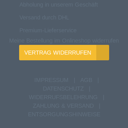
Abholung in unserem Geschäft
Versand durch DHL
Premium-Lieferservice
Meine Bestellung im Onlineshop widerrufen
VERTRAG WIDERRUFEN
IMPRESSUM
|
AGB
|
DATENSCHUTZ
|
WIDERRUFSBELEHRUNG
|
ZAHLUNG & VERSAND
|
ENTSORGUNGSHINWEISE