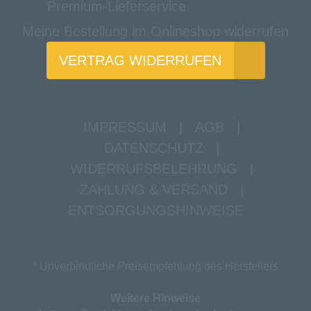
Premium-Lieferservice
Meine Bestellung im Onlineshop widerrufen
VERTRAG WIDERRUFEN
IMPRESSUM
|
AGB
|
DATENSCHUTZ
|
WIDERRUFSBELEHRUNG
|
ZAHLUNG & VERSAND
|
ENTSORGUNGSHINWEISE
* Unverbindliche Preisempfehlung des Herstellers
Weitere Hinweise