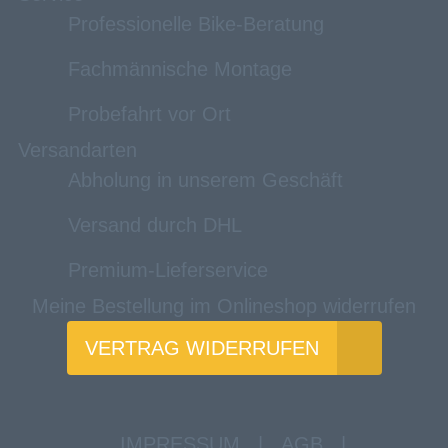
Professionelle Bike-Beratung
Fachmännische Montage
Probefahrt vor Ort
Versandarten
Abholung in unserem Geschäft
Versand durch DHL
Premium-Lieferservice
Meine Bestellung im Onlineshop widerrufen
VERTRAG WIDERRUFEN
IMPRESSUM
|
AGB
|