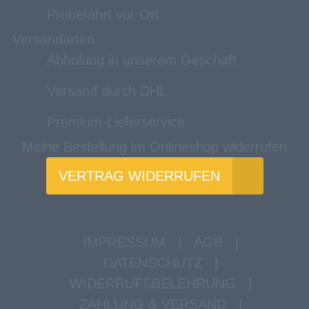
Probefahrt vor Ort
Versandarten
Abholung in unserem Geschäft
Versand durch DHL
Premium-Lieferservice
Meine Bestellung im Onlineshop widerrufen
VERTRAG WIDERRUFEN
IMPRESSUM
|
AGB
|
DATENSCHUTZ
|
WIDERRUFSBELEHRUNG
|
ZAHLUNG & VERSAND
|