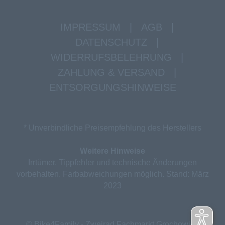
IMPRESSUM
|
AGB
|
DATENSCHUTZ
|
WIDERRUFSBELEHRUNG
|
ZAHLUNG & VERSAND
|
ENTSORGUNGSHINWEISE
* Unverbindliche Preisempfehlung des Herstellers
Weitere Hinweise
Irrtümer, Tippfehler und technische Änderungen
vorbehalten. Farbabweichungen möglich. Stand: März
2023
© Bike4Family - Zweirad Fachmarkt Grochowina