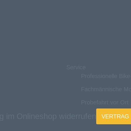
Service
Professionelle Bik
Fachmännische Mo
Probefahrt vor Ort
g im Onlineshop widerrufen
VERTRAG