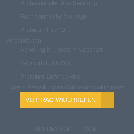
Professionelle Bike-Beratung
Fachmännische Montage
Probefahrt vor Ort
Versandarten
Abholung in unserem Geschäft
Versand durch DHL
Premium-Lieferservice
Meine Bestellung im Onlineshop widerrufen
VERTRAG WIDERRUFEN
IMPRESSUM
|
AGB
|