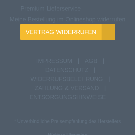
Premium-Lieferservice
Meine Bestellung im Onlineshop widerrufen
VERTRAG WIDERRUFEN
IMPRESSUM
|
AGB
|
DATENSCHUTZ
|
WIDERRUFSBELEHRUNG
|
ZAHLUNG & VERSAND
|
ENTSORGUNGSHINWEISE
* Unverbindliche Preisempfehlung des Herstellers