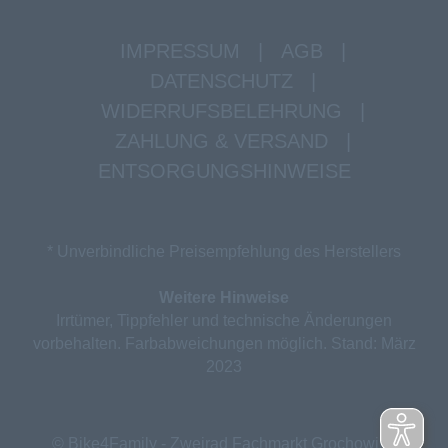
IMPRESSUM
|
AGB
|
DATENSCHUTZ
|
WIDERRUFSBELEHRUNG
|
ZAHLUNG & VERSAND
|
ENTSORGUNGSHINWEISE
* Unverbindliche Preisempfehlung des Herstellers
Weitere Hinweise
Irrtümer, Tippfehler und technische Änderungen
vorbehalten. Farbabweichungen möglich. Stand: März
2023
© Bike4Family - Zweirad Fachmarkt Grochowina