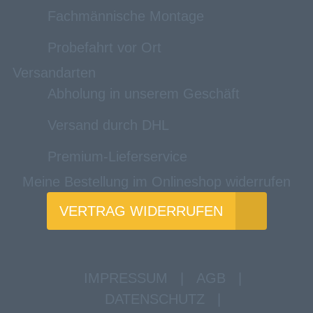
Fachmännische Montage
Probefahrt vor Ort
Versandarten
Abholung in unserem Geschäft
Versand durch DHL
Premium-Lieferservice
Meine Bestellung im Onlineshop widerrufen
VERTRAG WIDERRUFEN
IMPRESSUM
|
AGB
|
DATENSCHUTZ
|