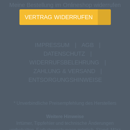
Meine Bestellung im Onlineshop widerrufen
VERTRAG WIDERRUFEN
IMPRESSUM
|
AGB
|
DATENSCHUTZ
|
WIDERRUFSBELEHRUNG
|
ZAHLUNG & VERSAND
|
ENTSORGUNGSHINWEISE
* Unverbindliche Preisempfehlung des Herstellers
Weitere Hinweise
Irrtümer, Tippfehler und technische Änderungen
vorbehalten. Farbabweichungen möglich. Stand: März