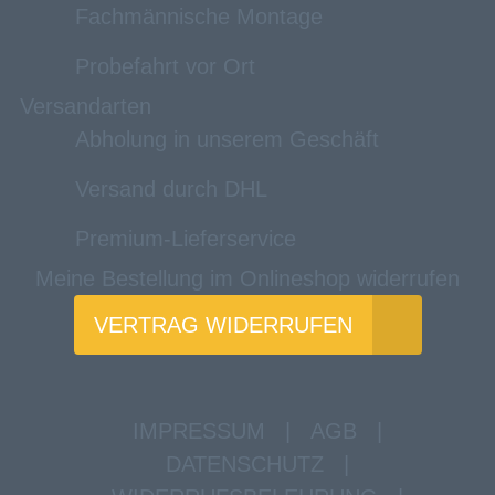
Fachmännische Montage
Probefahrt vor Ort
Versandarten
Abholung in unserem Geschäft
Versand durch DHL
Premium-Lieferservice
Meine Bestellung im Onlineshop widerrufen
VERTRAG WIDERRUFEN
IMPRESSUM
|
AGB
|
DATENSCHUTZ
|