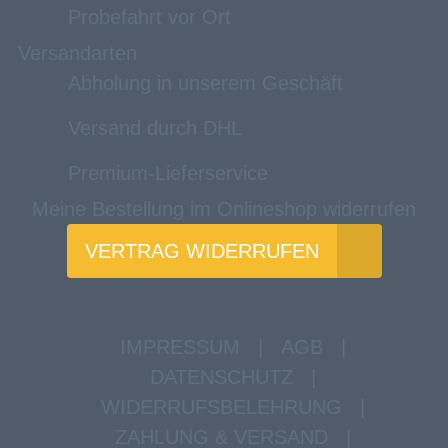
Probefahrt vor Ort
Versandarten
Abholung in unserem Geschäft
Versand durch DHL
Premium-Lieferservice
Meine Bestellung im Onlineshop widerrufen
VERTRAG WIDERRUFEN
IMPRESSUM
|
AGB
|
DATENSCHUTZ
|
WIDERRUFSBELEHRUNG
|
ZAHLUNG & VERSAND
|