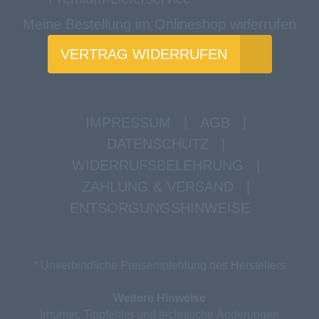
Meine Bestellung im Onlineshop widerrufen
VERTRAG WIDERRUFEN
IMPRESSUM
|
AGB
|
DATENSCHUTZ
|
WIDERRUFSBELEHRUNG
|
ZAHLUNG & VERSAND
|
ENTSORGUNGSHINWEISE
* Unverbindliche Preisempfehlung des Herstellers
Weitere Hinweise
Irrtümer, Tippfehler und technische Änderungen