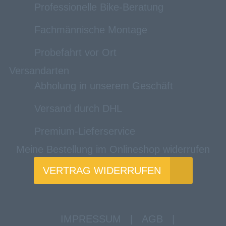
Professionelle Bike-Beratung
Fachmännische Montage
Probefahrt vor Ort
Versandarten
Abholung in unserem Geschäft
Versand durch DHL
Premium-Lieferservice
Meine Bestellung im Onlineshop widerrufen
VERTRAG WIDERRUFEN
IMPRESSUM
|
AGB
|