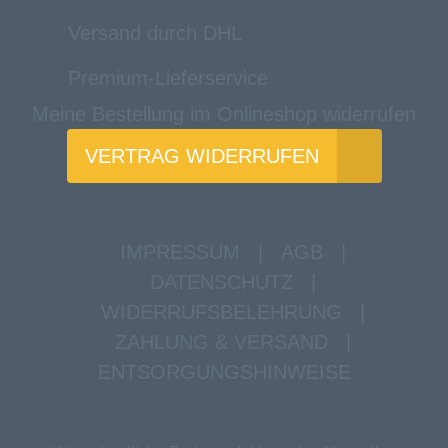
Versand durch DHL
Premium-Lieferservice
Meine Bestellung im Onlineshop widerrufen
VERTRAG WIDERRUFEN
IMPRESSUM
|
AGB
|
DATENSCHUTZ
|
WIDERRUFSBELEHRUNG
|
ZAHLUNG & VERSAND
|
ENTSORGUNGSHINWEISE